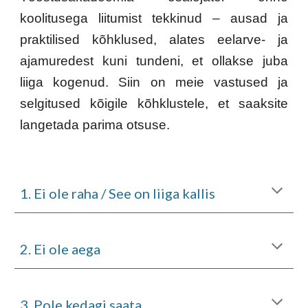
koolitusega liitumist tekkinud – ausad ja
praktilised kõhklused, alates eelarve- ja
ajamuredest kuni tundeni, et ollakse juba
liiga kogenud. Siin on meie vastused ja
selgitused kõigile kõhklustele, et saaksite
langetada parima otsuse.
1. Ei ole raha / See on liiga kallis
2. Ei ole aega
3
. Pole kedagi saata