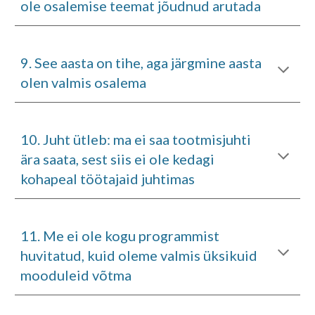
ole osalemise teemat jõudnud arutada
9
.
See aasta on tihe, aga järgmine aasta
olen valmis osalema
10
.
Juht ütleb: ma ei saa tootmisjuhti
ära saata, sest siis ei ole kedagi
kohapeal töötajaid juhtimas
1
1
.
Me ei ole kogu programmist
huvitatud, kuid oleme valmis üksikuid
mooduleid võtma