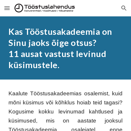
Skip to main content
Skip to navigation
Kas Tööstusakadeemia on
Sinu jaoks õige otsus?
11 ausat vastust levinud
küsimustele.
Kaalute Tööstusakadeemias osalemist, kuid
mõni küsimus või kõhklus hoiab teid tagasi?
Kogusime kokku levinumad kahtlused ja
küsimused, mis on aastate jooksul
Tööstusakadeemia osalejatel enne